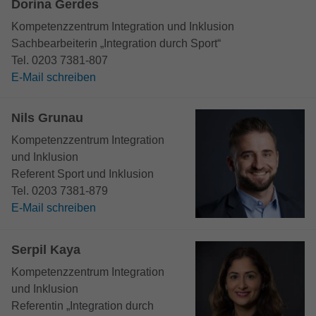
Dorina Gerdes
Zweck
Anbieter
Google LLC
anzuzeigen. Auch beim Laden von
Kompetenzzentrum Integration und Inklusion
Google-Diensten wie Maps, YouTube,
Laufzeit
15 Minutes
Sachbearbeiterin „Integration durch Sport“
ReCaptcha aktiv.
Tel. 0203 7381-807
Dieser Cookie wird von doubleclick.net
E-Mail schreiben
Zweck
gesetzt, um zu prüfen, ob der Browser des
Name
_fbp
Nutzers Cookies unterstützt.
Nils Grunau
Anbieter
Facebook
Kompetenzzentrum Integration
Name
_ga_ZM1DE7Z07K
Laufzeit
2 Monate
und Inklusion
Referent Sport und Inklusion
Anbieter
Google LLC
Cookie von Facebook, das für Website-
Tel. 0203 7381-879
Zweck
Analysen, Ad-Targeting und
Laufzeit
13 Monate
E-Mail schreiben
Anzeigenmessung verwendet wird.
Wird verwendet, um den Sitzungsstatus zu
Zweck
Serpil Kaya
erhalten.
Kompetenzzentrum Integration
und Inklusion
Referentin „Integration durch