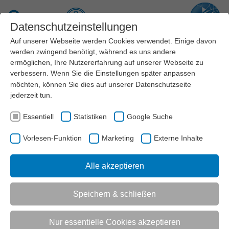
Zum Hauptinhalt springen
Suche
Datenschutzeinstellungen
Auf unserer Webseite werden Cookies verwendet. Einige davon
Menü
werden zwingend benötigt, während es uns andere
ermöglichen, Ihre Nutzererfahrung auf unserer Webseite zu
verbessern. Wenn Sie die Einstellungen später anpassen
Die richtige Ansprechperson für Ihr Anliegen
möchten, können Sie dies auf unserer
Datenschutzseite
finden
jederzeit tun.
Die Mitarbeiter*innen des Landessportbundes NRW
Essentiell
Statistiken
Google Suche
helfen Ihnen bei Fragen gerne weiter. Auf dieser Seite
können Sie die passende Ansprechperson für Ihr
Vorlesen-Funktion
Marketing
Externe Inhalte
Anliegen sofort finden. Nutzen Sie einfach die Suche
nach Name oder Stichwort oder wählen Sie einen
Alle akzeptieren
Themenbereich aus.
Speichern & schließen
LSB NRW
AKTUELL:
DIE RICHTIGE ANSPRECHPERSON FÜR IHR ANLIEGEN FINDEN
Nur essentielle Cookies akzeptieren