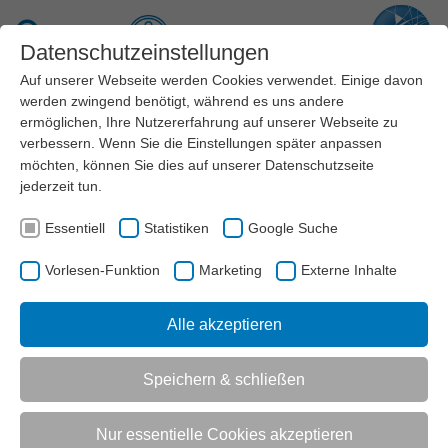
Zum Hauptinhalt springen
Suche
Datenschutzeinstellungen
Auf unserer Webseite werden Cookies verwendet. Einige davon
Menü
werden zwingend benötigt, während es uns andere
ermöglichen, Ihre Nutzererfahrung auf unserer Webseite zu
verbessern. Wenn Sie die Einstellungen später anpassen
REFERENCE
möchten, können Sie dies auf unserer
Datenschutzseite
jederzeit tun.
Essentiell
Statistiken
Google Suche
Angebote
Vorlesen-Funktion
Marketing
Externe Inhalte
Alle akzeptieren
AKTUELL:
AKTUELL:
SERVICE
JOBBÖRSE
ANGEBOTE
Speichern & schließen
UNTERMENÜ
Nur essentielle Cookies akzeptieren