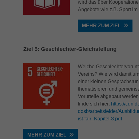
wird das über Kooperatione
Dieser Cookie wird von doubleclick.net gesetzt,
Angebote wie z.B. Sport im 
Zweck
um zu prüfen, ob der Browser des Nutzers
Name
_fbp
Cookies unterstützt.
MEHR ZUM ZIEL
Anbieter
Facebook
Name
_ga_ZM1DE7Z07K
Laufzeit
2 Monate
Ziel 5: Geschlechter-Gleichstellung
Anbieter
Google LLC
Cookie von Facebook, das für Website-
Zweck
Analysen, Ad-Targeting und Anzeigenmessung
Laufzeit
13 Monate
Welche Geschlechtervorurtei
verwendet wird.
Vereins? Wie wird damit um
Wird verwendet, um den Sitzungsstatus zu
Zweck
einer kleinen Gesprächsrun
erhalten.
thematisieren und gemeins
Vorurteile abgebaut werde
finde sich hier:
https://cdn.
dosb/arbeitsfelder/Ausbild
ist-fair_Kapitel-3.pdf
MEHR ZUM ZIEL