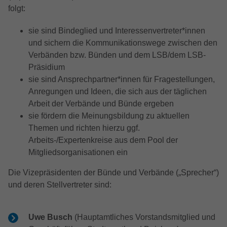
Besucher eine Website nutzen, und hilft
Name
Cookie-Informationen anzeigen
IDE
folgt:
Name
ReadSpeakerSettings
bei der Erstellung eines Analyseberichts
Zweck
darüber, wie es der Website geht. Die
Anbieter
Google Ads
sie sind Bindeglied und Interessenvertreter*innen
Anbieter
ReadSpeaker
Externe Inhalte
erhobenen Daten umfassen die Anzahl
und sichern die Kommunikationswege zwischen den
Wir verwenden auf unserer Website externe Inhalte, um
der Besucher, die Quelle, aus der sie
Laufzeit
1 Jahr
Laufzeit
4 Tage
Verbänden bzw. Bünden und dem LSB/dem LSB-
Ihnen zusätzliche Informationen anzubieten.
stammen, und die Seiten in
Präsidium
anonymisierter Form.
Wird von Google Ads verwendet, um
Speichert die Einstellungen vom
Name
Cookie-Informationen anzeigen
NID
sie sind Ansprechpartner*innen für Fragestellungen,
Zweck
Nutzeraktionen nach Anzeigenklicks zu
ReadSpeaker
Zweck
Anregungen und Ideen, die sich aus der täglichen
verfolgen (Conversion-Tracking) und
YouTube (Google Ireland Limited, Gordon
Name
_gcl_au
Arbeit der Verbände und Bünde ergeben
personalisierte Werbung anzuzeigen.
Anbieter
House, Barrow Street, Dublin 4, Ireland)
sie fördern die Meinungsbildung zu aktuellen
Anbieter
Google Analytics
Themen und richten hierzu ggf.
Laufzeit
6 Monate
Name
NID
Arbeits-/Expertenkreise aus dem Pool der
Laufzeit
2 Monate
Mitgliedsorganisationen ein
Wird verwendet, um YouTube-Inhalte
Anbieter
Google
Zweck
bereitzustellen bzw. zu sperren.
Wird von Google Analytics benutzt, um
Zweck
Die Vizepräsidenten der Bünde und Verbände („Sprecher“)
Benutzerverhalten zu analysieren.
Laufzeit
6 Monate
und deren Stellvertreter sind:
Wird von Google verwendet, um
Name
test_cookie
personalisierte Anzeigen basierend auf
Uwe Busch
(Hauptamtliches Vorstandsmitglied und
vorherigem Verhalten und Präferenzen