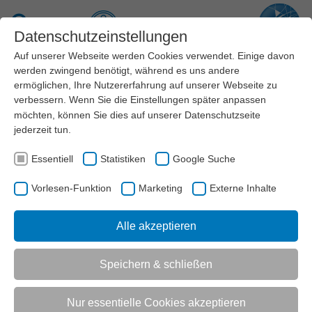
Zum Hauptinhalt springen
Suche
Datenschutzeinstellungen
Auf unserer Webseite werden Cookies verwendet. Einige davon
Menü
werden zwingend benötigt, während es uns andere
ermöglichen, Ihre Nutzererfahrung auf unserer Webseite zu
verbessern. Wenn Sie die Einstellungen später anpassen
Verbundsystem des Sports
möchten, können Sie dies auf unserer
Datenschutzseite
jederzeit tun.
Der Landessportbund NRW und seine
Mitgliedsorganisationen (Sportverbände, Stadt- und
Essentiell
Statistiken
Google Suche
Kreissportbünde) verstehen sich als ein Verbundsystem
des organisierten Sports in Nordrhein-Westfalen. Sie
Vorlesen-Funktion
Marketing
Externe Inhalte
wirken zusammen und stimmen ihre Arbeit darauf ab,
die Sportvereine in ihrer Entwicklung zu unterstützen.
Alle akzeptieren
Speichern & schließen
AKTUELL:
LSB NRW
VERBUNDSYSTEM DES SPORTS
Nur essentielle Cookies akzeptieren