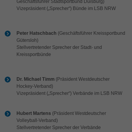
Geschäftsführer Stadtsportbund Duisburg)
Zweck
Anbieter
Google LLC
anzuzeigen. Auch beim Laden von
Vizepräsident („Sprecher“) Bünde im LSB NRW
Google-Diensten wie Maps, YouTube,
Laufzeit
15 Minutes
ReCaptcha aktiv.
Dieser Cookie wird von doubleclick.net
Peter Hatschbach
(Geschäftsführer Kreissportbund
Zweck
gesetzt, um zu prüfen, ob der Browser des
Name
_fbp
Gütersloh)
Nutzers Cookies unterstützt.
Stellvertretender Sprecher der Stadt- und
Anbieter
Facebook
Kreissportbünde
Name
_ga_ZM1DE7Z07K
Laufzeit
2 Monate
Anbieter
Google LLC
Cookie von Facebook, das für Website-
Dr. Michael Timm
(Präsident Westdeutscher
Zweck
Analysen, Ad-Targeting und
Laufzeit
13 Monate
Hockey-Verband)
Anzeigenmessung verwendet wird.
Vizepräsident („Sprecher“) Verbände im LSB NRW
Wird verwendet, um den Sitzungsstatus zu
Zweck
erhalten.
Hubert Martens
(Präsident Westdeutscher
Volleyball-Verband)
Stellvertretender Sprecher der Verbände