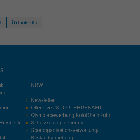
l
LinkedIn
KS
nk
NRW
ing
Newsletter
trum
Offensive #SPORTEHRENAMT
Olympiabewerbung KölnRheinRuhr
 Hinsbeck
Schutzkonzeptgenerator
Sportorganisationsverwaltung/
tal
Bestandserhebung