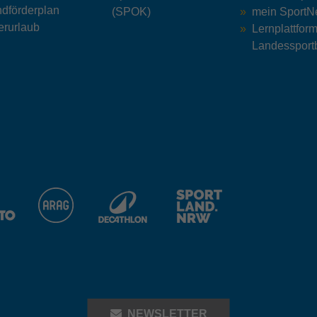
dförderplan
(SPOK)
mein Sport
rurlaub
Lernplattfor
Landessport
NEWSLETTER