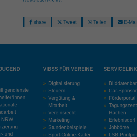
share
Tweet
Teilen
E-Mai
JUGEND
VIBSS FÜR VEREINE
SERVICELIN
Digitalisierung
Bilddatenba
illigendienste
Steuern
Car-Sponsor
helfer*innen
Vergütung &
Förderportal
nationale
Mitarbeit
Tagungszen
darbeit
Vereinsrecht
Hachen
z NRW
Marketing
Erlebnisdorf
fizierung
Stundenbeispiele
Jobbörse
r- und
Sport-Online-Kartei
LSB-Printpor