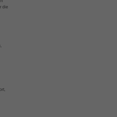
in
r die
,
rt,