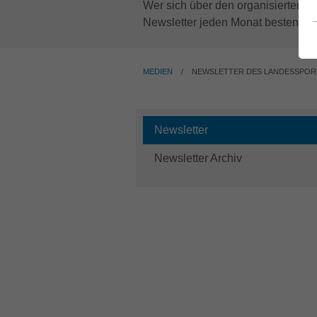
Wer sich über den organisierten S
Newsletter jeden Monat bestens ve
AKTUELL:
MEDIEN
NEWSLETTER DES LANDESSPO
(current)
Newsletter
Newsletter Archiv