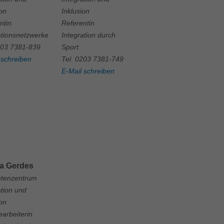
ion
Inklusion
ntin
Referentin
ationsnetzwerke
Integration durch
203 7381-839
Sport
 schreiben
Tel. 0203 7381-749
E-Mail schreiben
a Gerdes
tenzentrum
ation und
ion
arbeiterin