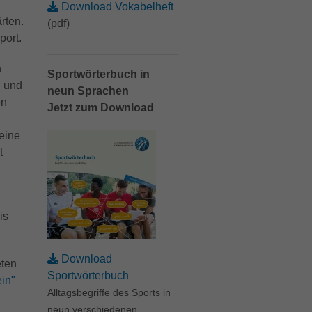
Download Vokabelheft
rten.
(pdf)
port.
n
Sportwörterbuch in
n und
neun Sprachen
en
Jetzt zum Download
 eine
t
is
Download
eten
Sportwörterbuch
ein"
Alltagsbegriffe des Sports in
neun verschiedenen