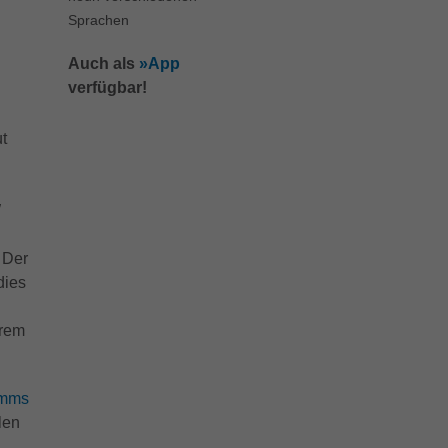
Sprachen
Auch als
»App
verfügbar!
t
W
 Der
dies
n
hrem
amms
llen