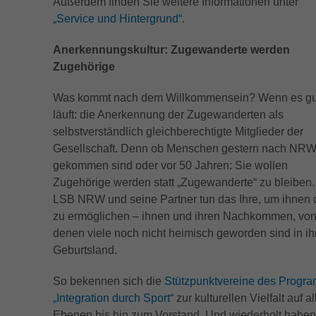
Außerdem finden Sie weitere Informationen unter
Externe Inhalte
umfassen die Anzahl der Besucher, die Quelle,
Anbieter
ReadSpeaker
„Service und Hintergrund“
.
aus der sie stammen, und die Seiten in
Wir verwenden auf unserer Website externe Inhalte, um Ihnen
Laufzeit
1 Jahr
zusätzliche Informationen anzubieten.
anonymisierter Form.
Laufzeit
4 Tage
Anerkennungskultur: Zugewanderte werden
Wird von Google Ads verwendet, um
Name
Cookie-Informationen anzeigen
NID
Zugehörige
Nutzeraktionen nach Anzeigenklicks zu verfolgen
Zweck
Speichert die Einstellungen vom ReadSpeaker
Zweck
Name
_gcl_au
(Conversion-Tracking) und personalisierte
YouTube (Google Ireland Limited, Gordon
Was kommt nach dem Willkommensein? Wenn es gu
Werbung anzuzeigen.
Anbieter
Anbieter
Google Analytics
House, Barrow Street, Dublin 4, Ireland)
läuft: die Anerkennung der Zugewanderten als
selbstverständlich gleichberechtigte Mitglieder der
Laufzeit
Laufzeit
2 Monate
6 Monate
Name
NID
Gesellschaft. Denn ob Menschen gestern nach NR
gekommen sind oder vor 50 Jahren: Sie wollen
Wird von Google Analytics benutzt, um
Wird verwendet, um YouTube-Inhalte
Anbieter
Google
Zweck
Zweck
Zugehörige werden statt „Zugewanderte“ zu bleiben.
Benutzerverhalten zu analysieren.
bereitzustellen bzw. zu sperren.
LSB NRW und seine Partner tun das Ihre, um ihnen 
Laufzeit
6 Monate
zu ermöglichen – ihnen und ihren Nachkommen, vo
Name
test_cookie
denen viele noch nicht heimisch geworden sind in i
Wird von Google verwendet, um personalisierte
Geburtsland.
Anzeigen basierend auf vorherigem Verhalten
Anbieter
Google LLC
Zweck
und Präferenzen anzuzeigen. Auch beim Laden
So bekennen sich die
Stützpunktvereine des Progr
von Google-Diensten wie Maps, YouTube,
Laufzeit
15 Minutes
„Integration durch Sport“
zur kulturellen Vielfalt auf a
ReCaptcha aktiv.
Ebenen bis hin zum Vorstand. Und wiederholt haben