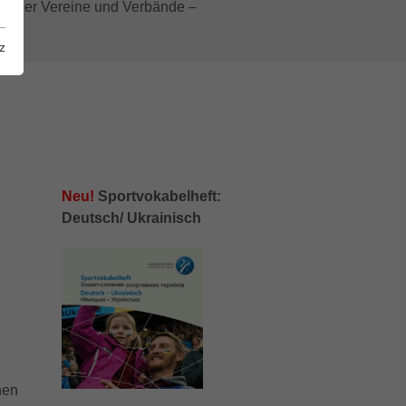
nung der Vereine und Verbände –
z
Neu!
Sportvokabelheft:
Deutsch/ Ukrainisch
nen