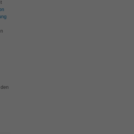
t
on
ung
en
l
 den
n