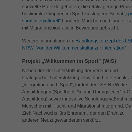
Dieser Cookie wird von doubleclick.net gesetzt,
spezielle Projekte geholfen, die relativ geringe Präs
Zweck
um zu prüfen, ob der Browser des Nutzers
Name
_fbp
bestimmter Gruppen im Sport zu steigern. So hat
„sp
Cookies unterstützt.
sport interkulturell“
hunderte Mädchen und junge Fr
Anbieter
Facebook
mit Migrationsbiografie in Bewegung gebracht.
Name
_ga_ZM1DE7Z07K
Laufzeit
2 Monate
Weitere Informationen im
Handlungskonzept des LS
Anbieter
Google LLC
NRW „Von der Willkommenskultur zur Integration"
Cookie von Facebook, das für Website-
Zweck
Analysen, Ad-Targeting und Anzeigenmessung
Laufzeit
13 Monate
Projekt „Willkommen im Sport" (WiS)
verwendet wird.
Neben direkter Unterstützung der Vereine und
Wird verwendet, um den Sitzungsstatus zu
Zweck
strategischer Unterstützung, etwa durch die Fachkräf
erhalten.
„Integration durch Sport", fördert der LSB NRW die
Ausbildungen (Sporthelfer*in und Übungsleiter*in-C-
Ausbildung) sowie innovative Schulungsmaßnahmen
Menschen mit Flucht- und Migrationshintergrund. Da
Ziel: Nachwuchs fürs Ehrenamt, der den Draht zu
anderen Neuzugewanderten verkürzt.