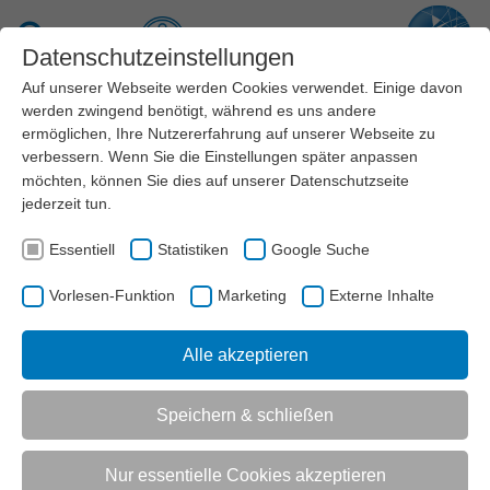
Zum Hauptinhalt springen
Suche
Datenschutzeinstellungen
Auf unserer Webseite werden Cookies verwendet. Einige davon
Menü
werden zwingend benötigt, während es uns andere
ermöglichen, Ihre Nutzererfahrung auf unserer Webseite zu
verbessern. Wenn Sie die Einstellungen später anpassen
möchten, können Sie dies auf unserer
Datenschutzseite
jederzeit tun.
Essentiell
Statistiken
Google Suche
Jobs beim Landessportbund NRW
Vorlesen-Funktion
Marketing
Externe Inhalte
Werden Sie Teil unseres Teams und bewerben Sie sich.
Wir freuen uns auf Sie und Ihre Bewerbung.
Alle akzeptieren
AKTUELL:
Speichern & schließen
KARRIERE
JOBS BEIM LANDESSPORTBUND NRW
Nur essentielle Cookies akzeptieren