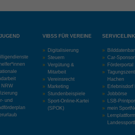
JUGEND
VIBSS FÜR VEREINE
SERVICELIN
Digitalisierung
Bilddatenba
illigendienste
Steuern
Car-Sponsor
helfer*innen
Vergütung &
Förderportal
nationale
Mitarbeit
Tagungszen
darbeit
Vereinsrecht
Hachen
z NRW
Marketing
Erlebnisdorf
fizierung
Stundenbeispiele
Jobbörse
r- und
Sport-Online-Kartei
LSB-Printpor
dförderplan
(SPOK)
mein Sport
rurlaub
Lernplattfor
Landessport