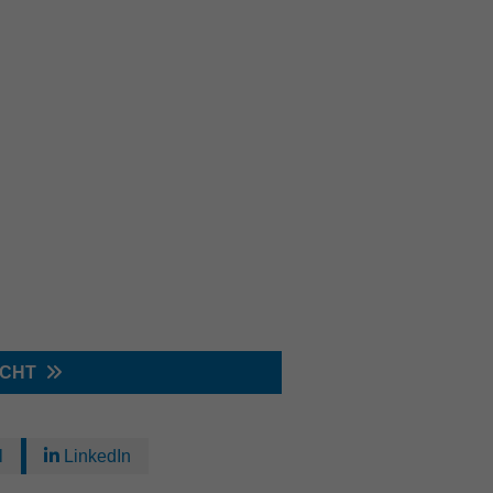
ICHT
l
LinkedIn