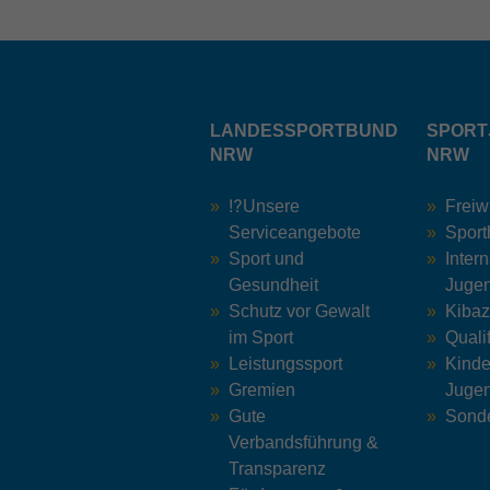
LANDESSPORTBUND
SPORT
NRW
NRW
⁉️Unsere
Freiw
Serviceangebote
Sport
Sport und
Inter
Gesundheit
Jugen
Schutz vor Gewalt
Kiba
im Sport
Quali
Leistungssport
Kinde
Gremien
Jugen
Gute
Sonde
Verbandsführung &
Transparenz