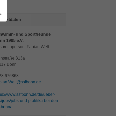
onn
z
ntaktdaten
hwimm- und Sportfreunde
nn 1905 e.V.
sprechperson: Fabian Welt
lnstraße 313a
117 Bonn
28 676868
bian.Welt@ssfbonn.de
tps://www.ssfbonn.de/de/ueber-
/jobs/jobs-und-praktika-bei-den-
-bonn/