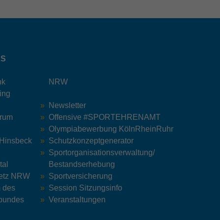
KS
nk
NRW
ing
Newsletter
trum
Offensive #SPORTEHRENAMT
Olympiabewerbung KölnRheinRuhr
 Hinsbeck
Schutzkonzeptgenerator
Sportorganisationsverwaltung/
tal
Bestandserhebung
Netz NRW
Sportversicherung
m des
Session Sitzungsinfo
bundes
Veranstaltungen