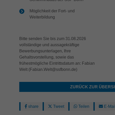
Dieser Cookie wird von doubleclick.net gesetzt,
Zweck
um zu prüfen, ob der Browser des Nutzers
Name
_fbp
Möglichkeit der Fort- und
Cookies unterstützt.
Weiterbildung
Anbieter
Facebook
Name
_ga_ZM1DE7Z07K
Laufzeit
2 Monate
Bitte senden Sie bis zum 31.08.2026
Anbieter
Google LLC
Cookie von Facebook, das für Website-
vollständige und aussagekräftige
Zweck
Analysen, Ad-Targeting und Anzeigenmessung
Bewerbungsunterlagen, Ihre
Laufzeit
13 Monate
verwendet wird.
Gehaltsvorstellung, sowie das
Wird verwendet, um den Sitzungsstatus zu
frühestmögliche Eintrittsdatum an: Fabian
Zweck
erhalten.
Welt (Fabian.Welt@ssfbonn.de)
ZURÜCK ZUR ÜBERS
share
Tweet
Teilen
E-Mai