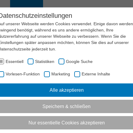
EN
SERVICE
LSB NRW
KARRIERE
Datenschutzeinstellungen
Auf unserer Webseite werden Cookies verwendet. Einige davon werden
zwingend benötigt, während es uns andere ermöglichen, Ihre
Nutzererfahrung auf unserer Webseite zu verbessern. Wenn Sie die
Einstellungen später anpassen möchten, können Sie dies auf unserer
Datenschutzseite
jederzeit tun.
Essentiell
Statistiken
Google Suche
Vorlesen-Funktion
Marketing
Externe Inhalte
Vorlesen-Funktion aktivieren
Alle akzeptieren
ent)
Speichern & schließen
Jobs im organisierten Spor
Nur essentielle Cookies akzeptieren
Sportfachkraft (m/w/d)