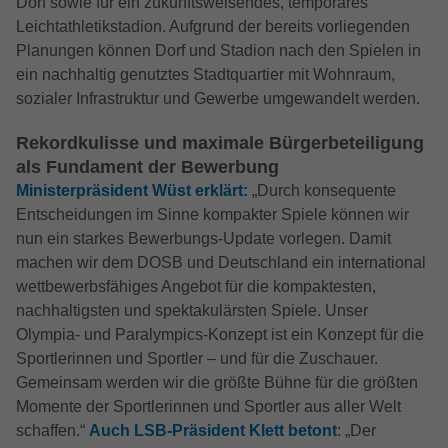
Dorf sowie für ein zukunftsweisendes, temporäres
Besucher eine Website nutzen, und hilft
Name
Cookie-Informationen anzeigen
IDE
Name
ReadSpeakerSettings
Leichtathletikstadion. Aufgrund der bereits vorliegenden
bei der Erstellung eines Analyseberichts
Zweck
darüber, wie es der Website geht. Die
Planungen können Dorf und Stadion nach den Spielen in
Anbieter
Google Ads
Anbieter
ReadSpeaker
Externe Inhalte
erhobenen Daten umfassen die Anzahl
ein nachhaltig genutztes Stadtquartier mit Wohnraum,
Wir verwenden auf unserer Website externe Inhalte, um
der Besucher, die Quelle, aus der sie
sozialer Infrastruktur und Gewerbe umgewandelt werden.
Laufzeit
1 Jahr
Laufzeit
4 Tage
Ihnen zusätzliche Informationen anzubieten.
stammen, und die Seiten in
anonymisierter Form.
Rekordkulisse und maximale Bürgerbeteiligung
Wird von Google Ads verwendet, um
Speichert die Einstellungen vom
Name
Cookie-Informationen anzeigen
NID
Zweck
Nutzeraktionen nach Anzeigenklicks zu
als Fundament der Bewerbung
ReadSpeaker
Zweck
verfolgen (Conversion-Tracking) und
Ministerpräsident Wüst erklärt:
„Durch konsequente
YouTube (Google Ireland Limited, Gordon
Name
_gcl_au
personalisierte Werbung anzuzeigen.
Anbieter
Entscheidungen im Sinne kompakter Spiele können wir
House, Barrow Street, Dublin 4, Ireland)
nun ein starkes Bewerbungs-Update vorlegen. Damit
Anbieter
Google Analytics
machen wir dem DOSB und Deutschland ein international
Laufzeit
6 Monate
Name
NID
wettbewerbsfähiges Angebot für die kompaktesten,
Laufzeit
2 Monate
Wird verwendet, um YouTube-Inhalte
nachhaltigsten und spektakulärsten Spiele. Unser
Anbieter
Google
Zweck
bereitzustellen bzw. zu sperren.
Wird von Google Analytics benutzt, um
Olympia- und Paralympics-Konzept ist ein Konzept für die
Zweck
Benutzerverhalten zu analysieren.
Laufzeit
6 Monate
Sportlerinnen und Sportler – und für die Zuschauer.
Gemeinsam werden wir die größte Bühne für die größten
Wird von Google verwendet, um
Momente der Sportlerinnen und Sportler aus aller Welt
Name
test_cookie
personalisierte Anzeigen basierend auf
schaffen.“
Auch LSB-Präsident Klett betont
: „Der
vorherigem Verhalten und Präferenzen