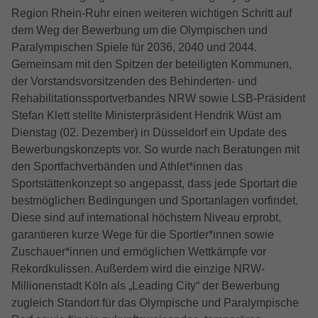
Name
Cookie-Informationen anzeigen
NID
installiert. Das Cookie wird verwendet, um
Region Rhein-Ruhr einen weiteren wichtigen Schritt auf
Name
cookie_optin
Besucher-, Sitzungs- und
dem Weg der Bewerbung um die Olympischen und
Anbieter
Google LLC
Vorlesen-Funktion
Kampagnendaten zu berechnen und die
Paralympischen Spiele für 2036, 2040 und 2044.
Anbieter
TYPO3
Nutzung der Website für den
Mit Hilfe des ReadSpeaker webReader können Sie sich
Gemeinsam mit den Spitzen der beteiligten Kommunen,
Zweck
Laufzeit
6 Monate
Analysebericht der Website zu verfolgen.
Inhalte auf einer Webseite laut vorlesen lassen. Mit nur
der Vorstandsvorsitzenden des Behinderten- und
Laufzeit
1 Jahr
Die Cookies speichern Informationen
einem Klick wird der Text auf einer Webseite gleichzeitig laut
Das NID-Cookie enthält eine eindeutige
Rehabilitationssportverbandes NRW sowie LSB-Präsident
anonym und weisen eine randoly
vorgelesen und farblich hervorgehoben, damit Sie ihm
Enthält die gewählten Tracking-Optin-
ID, über die Google Ihre bevorzugten
Stefan Klett stellte Ministerpräsident Hendrik Wüst am
Zweck
problemlos folgen können - und das unabhängig davon, wo
generierte Nummer zu, um eindeutige
Einstellungen.
Einstellungen und andere Informationen
Dienstag (02. Dezember) in Düsseldorf ein Update des
Sie sich gerade befinden und welches Endgerät Sie nutzen.
Besucher zu identifizieren.
speichert, insbesondere Ihre bevorzugte
Bewerbungskonzepts vor. So wurde nach Beratungen mit
Dies macht Inhalte leichter zugänglich und den Besuch Ihrer
Zweck
Sprache (z. B. Deutsch), wie viele
den Sportfachverbänden und Athlet*innen das
Webseite zu einer interaktiveren Erfahrung.
Name
popupState
Suchergebnisse pro Seite angezeigt
Name
_gid
Sportstättenkonzept so angepasst, dass jede Sportart die
werden sollen (z. B. 10 oder 20) und ob
Name
Cookie-Informationen anzeigen
_rspkrLoadCore
bestmöglichen Bedingungen und Sportanlagen vorfindet.
Anbieter
TYPO3
der Google SafeSearch-Filter aktiviert sein
Anbieter
Google Analytics
Diese sind auf international höchstem Niveau erprobt,
soll.
Anbieter
ReadSpeaker
Marketing
Laufzeit
Session
garantieren kurze Wege für die Sportler*innen sowie
Laufzeit
1 Tag
Zuschauer*innen und ermöglichen Wettkämpfe vor
Marketing Cookies werden von Drittanbietern oder
Laufzeit
Session
Überprüft, ob das Popup bereits angezeigt
Publishern verwendet, um personalisierte Werbung
Rekordkulissen. Außerdem wird die einzige NRW-
Zweck
Dieses Cookie wird von Google Analytics
wurde.
anzuzeigen. Sie tun dies, indem sie Besucher über Websites
Millionenstadt Köln als „Leading City“ der Bewerbung
Zweck
Bestimmt, ob ReadSpeaker geladen wird
installiert. Das Cookie wird verwendet, um
hinweg verfolgen.
zugleich Standort für das Olympische und Paralympische
Informationen darüber zu speichern, wie