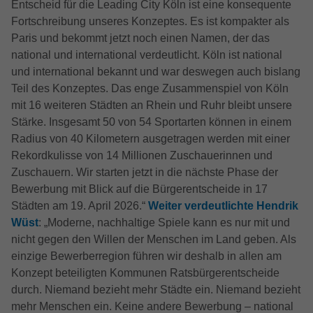
Entscheid für die Leading City Köln ist eine konsequente
Zweck
Anbieter
Google LLC
anzuzeigen. Auch beim Laden von
Fortschreibung unseres Konzeptes. Es ist kompakter als
Google-Diensten wie Maps, YouTube,
Laufzeit
15 Minutes
Paris und bekommt jetzt noch einen Namen, der das
ReCaptcha aktiv.
national und international verdeutlicht. Köln ist national
Dieser Cookie wird von doubleclick.net
und international bekannt und war deswegen auch bislang
Zweck
gesetzt, um zu prüfen, ob der Browser des
Teil des Konzeptes. Das enge Zusammenspiel von Köln
Name
_fbp
Nutzers Cookies unterstützt.
mit 16 weiteren Städten an Rhein und Ruhr bleibt unsere
Anbieter
Facebook
Stärke. Insgesamt 50 von 54 Sportarten können in einem
Radius von 40 Kilometern ausgetragen werden mit einer
Name
_ga_ZM1DE7Z07K
Laufzeit
2 Monate
Rekordkulisse von 14 Millionen Zuschauerinnen und
Zuschauern. Wir starten jetzt in die nächste Phase der
Anbieter
Google LLC
Cookie von Facebook, das für Website-
Bewerbung mit Blick auf die Bürgerentscheide in 17
Zweck
Analysen, Ad-Targeting und
Laufzeit
13 Monate
Städten am 19. April 2026.“
Weiter verdeutlichte Hendrik
Anzeigenmessung verwendet wird.
Wüst
: „Moderne, nachhaltige Spiele kann es nur mit und
Wird verwendet, um den Sitzungsstatus zu
nicht gegen den Willen der Menschen im Land geben. Als
Zweck
erhalten.
einzige Bewerberregion führen wir deshalb in allen am
Konzept beteiligten Kommunen Ratsbürgerentscheide
durch. Niemand bezieht mehr Städte ein. Niemand bezieht
mehr Menschen ein. Keine andere Bewerbung – national