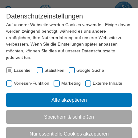
Zum Hauptinhalt springen
Suche
Datenschutzeinstellungen
Auf unserer Webseite werden Cookies verwendet. Einige davon
Menü
werden zwingend benötigt, während es uns andere
ermöglichen, Ihre Nutzererfahrung auf unserer Webseite zu
verbessern. Wenn Sie die Einstellungen später anpassen
Artikel
möchten, können Sie dies auf unserer
Datenschutzseite
jederzeit tun.
Essentiell
Statistiken
Google Suche
MEDIEN
NEWS
AKTUELL:
KÖLN ALS „LEADING CITY“ IM ZUSAMMENSPIEL MIT 16 WEITEREN
STÄDTEN AN RHEIN UND RUHR
Vorlesen-Funktion
Marketing
Externe Inhalte
Alle akzeptieren
UNTERMENÜ
Speichern & schließen
Vorlesen-Funktion aktivieren
Nur essentielle Cookies akzeptieren