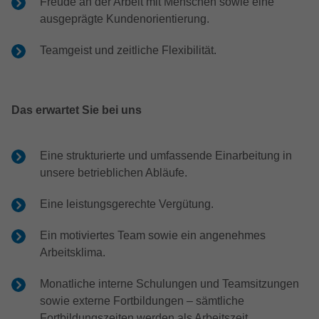
Freude an der Arbeit mit Menschen sowie eine
Zweck
Anbieter
Google LLC
anzuzeigen. Auch beim Laden von
ausgeprägte Kundenorientierung.
Google-Diensten wie Maps, YouTube,
Laufzeit
15 Minutes
ReCaptcha aktiv.
Teamgeist und zeitliche Flexibilität.
Dieser Cookie wird von doubleclick.net
Zweck
gesetzt, um zu prüfen, ob der Browser des
Name
_fbp
Nutzers Cookies unterstützt.
Das erwartet Sie bei uns
Anbieter
Facebook
Name
_ga_ZM1DE7Z07K
Laufzeit
2 Monate
Eine strukturierte und umfassende Einarbeitung in
unsere betrieblichen Abläufe.
Anbieter
Google LLC
Cookie von Facebook, das für Website-
Zweck
Analysen, Ad-Targeting und
Eine leistungsgerechte Vergütung.
Laufzeit
13 Monate
Anzeigenmessung verwendet wird.
Ein motiviertes Team sowie ein angenehmes
Wird verwendet, um den Sitzungsstatus zu
Zweck
Arbeitsklima.
erhalten.
Monatliche interne Schulungen und Teamsitzungen
sowie externe Fortbildungen – sämtliche
Fortbildungszeiten werden als Arbeitszeit