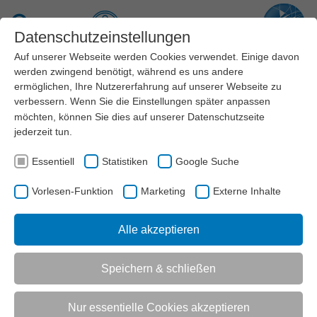
Zum Hauptinhalt springen
Suche
Datenschutzeinstellungen
Auf unserer Webseite werden Cookies verwendet. Einige davon
Menü
werden zwingend benötigt, während es uns andere
ermöglichen, Ihre Nutzererfahrung auf unserer Webseite zu
verbessern. Wenn Sie die Einstellungen später anpassen
REFERENCE
möchten, können Sie dies auf unserer
Datenschutzseite
jederzeit tun.
Essentiell
Statistiken
Google Suche
Angebote
Vorlesen-Funktion
Marketing
Externe Inhalte
Alle akzeptieren
AKTUELL:
AKTUELL:
SERVICE
JOBBÖRSE
ANGEBOTE
Speichern & schließen
UNTERMENÜ
Nur essentielle Cookies akzeptieren