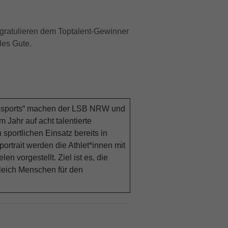
ratulieren dem Toptalent-Gewinner
les Gute.
ungssports“ machen der LSB NRW und
 Jahr auf acht talentierte
sportlichen Einsatz bereits in
ortrait werden die Athlet*innen mit
en vorgestellt. Ziel ist es, die
gleich Menschen für den