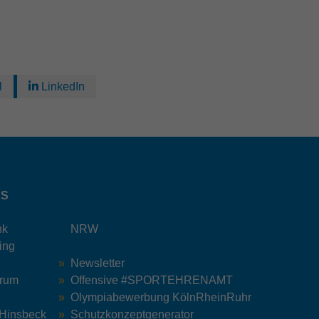
l
LinkedIn
KS
nk
NRW
ing
Newsletter
trum
Offensive #SPORTEHRENAMT
Olympiabewerbung KölnRheinRuhr
 Hinsbeck
Schutzkonzeptgenerator