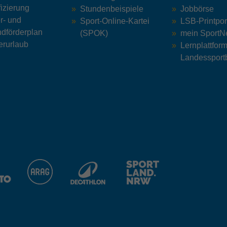
Dieser Cookie wird von doubleclick.net gesetzt,
fizierung
Stundenbeispiele
Jobbörse
Zweck
um zu prüfen, ob der Browser des Nutzers
r- und
Name
_fbp
Sport-Online-Kartei
LSB-Printpor
Cookies unterstützt.
dförderplan
(SPOK)
mein Sport
Anbieter
Facebook
rurlaub
Lernplattfor
Landessport
Name
_ga_ZM1DE7Z07K
Laufzeit
2 Monate
Anbieter
Google LLC
Cookie von Facebook, das für Website-
Zweck
Analysen, Ad-Targeting und Anzeigenmessung
Laufzeit
13 Monate
verwendet wird.
Wird verwendet, um den Sitzungsstatus zu
Zweck
erhalten.