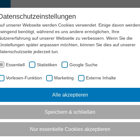
EN
SERVICE
LSB NRW
KARRIERE
Datenschutzeinstellungen
Auf unserer Webseite werden Cookies verwendet. Einige davon werden
zwingend benötigt, während es uns andere ermöglichen, Ihre
Nutzererfahrung auf unserer Webseite zu verbessern. Wenn Sie die
Einstellungen später anpassen möchten, können Sie dies auf unserer
Datenschutzseite
jederzeit tun.
Essentiell
Statistiken
Google Suche
TOPTALENT DES JAHRES 2025
Vorlesen-Funktion
Marketing
Externe Inhalte
Vorlesen-Funktion aktivieren
Alle akzeptieren
Jan Dragowski ist Toptalent des
Speichern & schließen
02.02.2026
|
Allgemein (LSB)
Nur essentielle Cookies akzeptieren