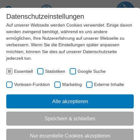
Zum Hauptinhalt springen
Suche
Datenschutzeinstellungen
Auf unserer Webseite werden Cookies verwendet. Einige davon
Menü
werden zwingend benötigt, während es uns andere
ermöglichen, Ihre Nutzererfahrung auf unserer Webseite zu
verbessern. Wenn Sie die Einstellungen später anpassen
News
möchten, können Sie dies auf unserer
Datenschutzseite
jederzeit tun.
Der Landessportbund NRW veröffentlicht regelmäßig
Nachrichten und Meldungen, mit denen sich Vertreter
Essentiell
Statistiken
Google Suche
aus den Mitgliedsorganisationen, den Sportvereinen,
der Politik, den Medien und andere Interessierte ein
Vorlesen-Funktion
Marketing
Externe Inhalte
stets aktuelles Bild über den organisierten Sport in
Nordrhein-Westfalen verschaffen können.
Alle akzeptieren
Speichern & schließen
AKTUELL:
MEDIEN
NEWS
Nur essentielle Cookies akzeptieren