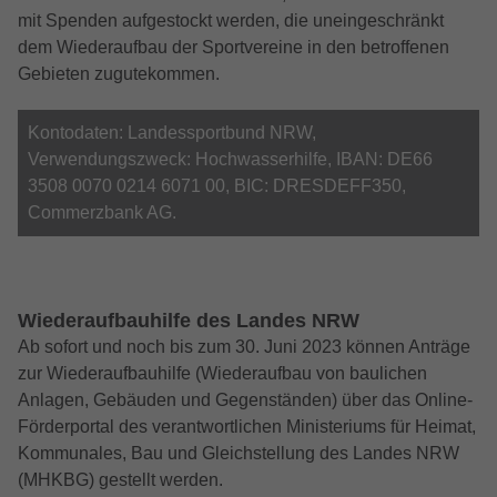
Besucher eine Website nutzen, und hilft
Name
Cookie-Informationen anzeigen
IDE
mit Spenden aufgestockt werden, die uneingeschränkt
Name
ReadSpeakerSettings
bei der Erstellung eines Analyseberichts
Zweck
dem Wiederaufbau der Sportvereine in den betroffenen
darüber, wie es der Website geht. Die
Anbieter
Google Ads
Anbieter
ReadSpeaker
Externe Inhalte
Gebieten zugutekommen.
erhobenen Daten umfassen die Anzahl
Wir verwenden auf unserer Website externe Inhalte, um
der Besucher, die Quelle, aus der sie
Laufzeit
1 Jahr
Laufzeit
4 Tage
Ihnen zusätzliche Informationen anzubieten.
stammen, und die Seiten in
Kontodaten: Landessportbund NRW,
anonymisierter Form.
Wird von Google Ads verwendet, um
Verwendungszweck: Hochwasserhilfe, IBAN: DE66
Speichert die Einstellungen vom
Name
Cookie-Informationen anzeigen
NID
Zweck
Nutzeraktionen nach Anzeigenklicks zu
3508 0070 0214 6071 00, BIC: DRESDEFF350,
ReadSpeaker
Zweck
verfolgen (Conversion-Tracking) und
Commerzbank AG.
YouTube (Google Ireland Limited, Gordon
Name
_gcl_au
personalisierte Werbung anzuzeigen.
Anbieter
House, Barrow Street, Dublin 4, Ireland)
Anbieter
Google Analytics
Laufzeit
6 Monate
Name
NID
Laufzeit
2 Monate
Wiederaufbauhilfe des Landes NRW
Wird verwendet, um YouTube-Inhalte
Ab sofort und noch bis zum 30. Juni 2023 können Anträge
Anbieter
Google
Zweck
bereitzustellen bzw. zu sperren.
Wird von Google Analytics benutzt, um
zur Wiederaufbauhilfe (Wiederaufbau von baulichen
Zweck
Benutzerverhalten zu analysieren.
Laufzeit
6 Monate
Anlagen, Gebäuden und Gegenständen) über das Online-
Förderportal des verantwortlichen Ministeriums für Heimat,
Wird von Google verwendet, um
Kommunales, Bau und Gleichstellung des Landes NRW
Name
test_cookie
personalisierte Anzeigen basierend auf
(MHKBG) gestellt werden.
vorherigem Verhalten und Präferenzen