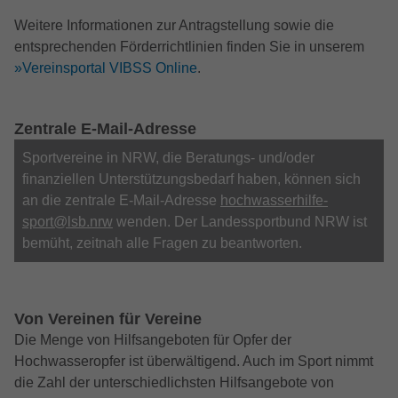
Zweck
Anbieter
Google LLC
anzuzeigen. Auch beim Laden von
Weitere Informationen zur Antragstellung sowie die
Google-Diensten wie Maps, YouTube,
entsprechenden Förderrichtlinien finden Sie in unserem
Laufzeit
15 Minutes
ReCaptcha aktiv.
»Vereinsportal VIBSS Online
.
Dieser Cookie wird von doubleclick.net
Zweck
gesetzt, um zu prüfen, ob der Browser des
Name
_fbp
Nutzers Cookies unterstützt.
Zentrale E-Mail-Adresse
Anbieter
Facebook
Sportvereine in NRW, die Beratungs- und/oder
finanziellen Unterstützungsbedarf haben, können sich
Name
_ga_ZM1DE7Z07K
Laufzeit
2 Monate
an die zentrale E-Mail-Adresse
hochwasserhilfe-
Anbieter
Google LLC
sport@lsb.nrw
wenden. Der Landessportbund NRW ist
Cookie von Facebook, das für Website-
bemüht, zeitnah alle Fragen zu beantworten.
Zweck
Analysen, Ad-Targeting und
Laufzeit
13 Monate
Anzeigenmessung verwendet wird.
Wird verwendet, um den Sitzungsstatus zu
Zweck
erhalten.
Von Vereinen für Vereine
Die Menge von Hilfsangeboten für Opfer der
Hochwasseropfer ist überwältigend. Auch im Sport nimmt
die Zahl der unterschiedlichsten Hilfsangebote von