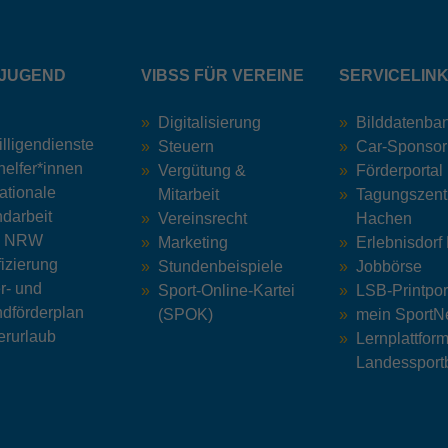
Dieser Cookie wird von doubleclick.net gesetzt,
Zweck
um zu prüfen, ob der Browser des Nutzers
Name
_fbp
Cookies unterstützt.
JUGEND
VIBSS FÜR VEREINE
SERVICELIN
Anbieter
Facebook
Name
_ga_ZM1DE7Z07K
Digitalisierung
Bilddatenba
Laufzeit
2 Monate
illigendienste
Steuern
Car-Sponsor
Anbieter
Google LLC
helfer*innen
Cookie von Facebook, das für Website-
Vergütung &
Förderportal
Zweck
Analysen, Ad-Targeting und Anzeigenmessung
nationale
Mitarbeit
Tagungszen
Laufzeit
13 Monate
verwendet wird.
darbeit
Vereinsrecht
Hachen
z NRW
Marketing
Erlebnisdorf
Wird verwendet, um den Sitzungsstatus zu
Zweck
fizierung
Stundenbeispiele
Jobbörse
erhalten.
r- und
Sport-Online-Kartei
LSB-Printpor
dförderplan
(SPOK)
mein Sport
rurlaub
Lernplattfor
Landessport