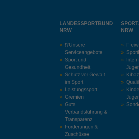
LANDESSPORTBUND
SPORT
NRW
NRW
⁉️Unsere
Freiw
Serviceangebote
Sport
Sport und
Inter
Gesundheit
Jugen
Schutz vor Gewalt
Kiba
im Sport
Quali
Leistungssport
Kinde
Gremien
Jugen
Gute
Sonde
Verbandsführung &
Transparenz
Förderungen &
Zuschüsse