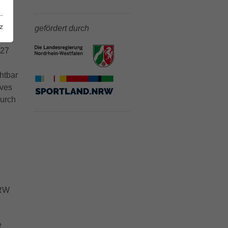
ich
iele
z
gefördert durch
027
htbar
ives
durch
NRW
e