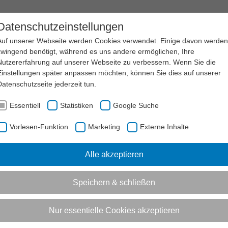
EN
SERVICE
LSB NRW
KARRIERE
Datenschutzeinstellungen
Auf unserer Webseite werden Cookies verwendet. Einige davon werden
zwingend benötigt, während es uns andere ermöglichen, Ihre
Nutzererfahrung auf unserer Webseite zu verbessern. Wenn Sie die
s Ehrenamt"
Einstellungen später anpassen möchten, können Sie dies auf unserer
Datenschutzseite
jederzeit tun.
ce Inklusives Ehrenamt“ möchten wir Vorbilder wertschätzen, di
Essentiell
Statistiken
Google Suche
Vorlesen-Funktion
Marketing
Externe Inhalte
A
LUSION
LANDESAKTIONSPLAN SPORT UND INKLUSION 2025-2027 IN NRW
B
Alle akzeptieren
Vorlesen-Funktion aktivieren
Speichern & schließen
Best-Practice "Inklusives Ehrenamt" -
Nur essentielle Cookies akzeptieren
Jetzt mitmachen!