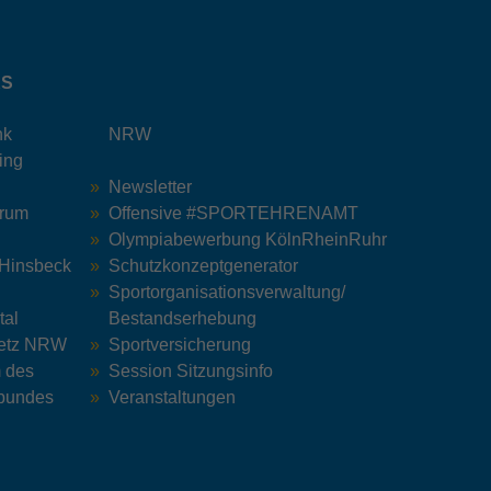
KS
nk
NRW
ing
Newsletter
trum
Offensive #SPORTEHRENAMT
Olympiabewerbung KölnRheinRuhr
 Hinsbeck
Schutzkonzeptgenerator
Sportorganisationsverwaltung/
tal
Bestandserhebung
Netz NRW
Sportversicherung
m des
Session Sitzungsinfo
bundes
Veranstaltungen