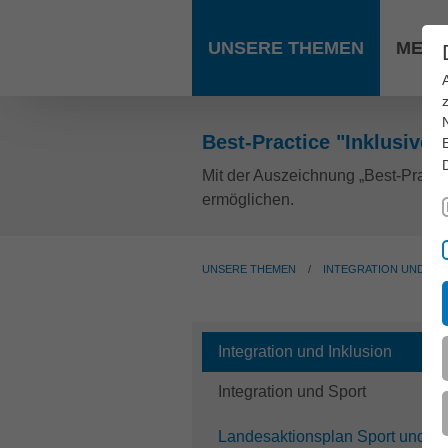
Zum Hauptinhalt springen
UNSERE THEMEN
MEDI
Best-Practice "Inklusive
Mit der Auszeichnung „Best-Practi
ermöglichen.
UNSERE THEMEN
INTEGRATION UND INK
Integration und Inklusion
Integration und Sport
Landesaktionsplan Sport und