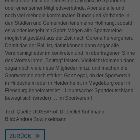
entscheidet nicht der Deutsche Olympische Sportbund
Zweck
Anbieter
Google LLC
anzuzeigen. Auch beim Laden von
oder einer seiner Mitgliedsverbände. Aber sie alle und
Google-Diensten wie Maps, YouTube,
noch viel mehr die kommunalen Bünde und Verbände in
Laufzeit
15 Minutes
ReCaptcha aktiv.
den Städten und Gemeinden teilen eine Hoffnung, sobald
Dieser Cookie wird von doubleclick.net
es wieder losgeht mit Sport: Mögen alle Sportvereine
Zweck
gesetzt, um zu prüfen, ob der Browser des
möglichst gestärkt aus der Zeit nach Corona hervorgehen.
Name
_fbp
Nutzers Cookies unterstützt.
Damit das der Fall ist, dafür können dann sogar alle
Vereinsmitglieder im konkreten und im übertragenen Sinne
Anbieter
Facebook
des Wortes ihren „Beitrag“ leisten. Vielleicht kommen dann
Name
_ga_ZM1DE7Z07K
Laufzeit
2 Monate
sogar noch viele neue Mitglieder hinzu und machen die
Sportvereine noch stärker. Ganz egal, ob der Sportverein
Anbieter
Google LLC
Cookie von Facebook, das für Website-
in Hildesheim oder in Heidenheim, in Magdeburg oder in
Zweck
Analysen, Ad-Targeting und
Flensburg beheimatet ist – Hauptsache: Sportdeutschland
Laufzeit
13 Monate
Anzeigenmessung verwendet wird.
bewegt sich (wieder) … im Sportverein!
Wird verwendet, um den Sitzungsstatus zu
Zweck
erhalten.
Text: Quelle DOSB/Prof. Dr. Detlef Kuhlmann
Bild: Andrea Bowinkelmann
ZURÜCK