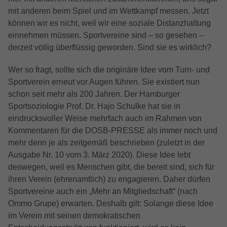
Name
Cookie-Informationen anzeigen
NID
installiert. Das Cookie wird verwendet, um
mit anderen beim Spiel und im Wettkampf messen. Jetzt
Name
cookie_optin
Besucher-, Sitzungs- und
können wir es nicht, weil wir eine soziale Distanzhaltung
Anbieter
Google LLC
Vorlesen-Funktion
Kampagnendaten zu berechnen und die
einnehmen müssen. Sportvereine sind – so gesehen –
Anbieter
TYPO3
Nutzung der Website für den
Mit Hilfe des ReadSpeaker webReader können Sie sich
derzeit völlig überflüssig geworden. Sind sie es wirklich?
Zweck
Laufzeit
6 Monate
Analysebericht der Website zu verfolgen.
Inhalte auf einer Webseite laut vorlesen lassen. Mit nur
Laufzeit
1 Jahr
Die Cookies speichern Informationen
einem Klick wird der Text auf einer Webseite gleichzeitig laut
Wer so fragt, sollte sich die originäre Idee vom Turn- und
Das NID-Cookie enthält eine eindeutige
anonym und weisen eine randoly
vorgelesen und farblich hervorgehoben, damit Sie ihm
Enthält die gewählten Tracking-Optin-
ID, über die Google Ihre bevorzugten
Sportverein erneut vor Augen führen. Sie existiert nun
Zweck
problemlos folgen können - und das unabhängig davon, wo
generierte Nummer zu, um eindeutige
Einstellungen.
Einstellungen und andere Informationen
schon seit mehr als 200 Jahren. Der Hamburger
Sie sich gerade befinden und welches Endgerät Sie nutzen.
Besucher zu identifizieren.
speichert, insbesondere Ihre bevorzugte
Sportsoziologie Prof. Dr. Hajo Schulke hat sie in
Dies macht Inhalte leichter zugänglich und den Besuch Ihrer
Zweck
Sprache (z. B. Deutsch), wie viele
eindrucksvoller Weise mehrfach auch im Rahmen von
Webseite zu einer interaktiveren Erfahrung.
Name
popupState
Suchergebnisse pro Seite angezeigt
Kommentaren für die DOSB-PRESSE als immer noch und
Name
_gid
werden sollen (z. B. 10 oder 20) und ob
Name
Cookie-Informationen anzeigen
_rspkrLoadCore
mehr denn je als zeitgemäß beschrieben (zuletzt in der
Anbieter
TYPO3
der Google SafeSearch-Filter aktiviert sein
Anbieter
Google Analytics
Ausgabe Nr. 10 vom 3. März 2020). Diese Idee lebt
soll.
Anbieter
ReadSpeaker
deswegen, weil es Menschen gibt, die bereit sind, sich für
Marketing
Laufzeit
Session
Laufzeit
1 Tag
ihren Verein (ehrenamtlich) zu engagieren. Daher dürfen
Marketing Cookies werden von Drittanbietern oder
Laufzeit
Session
Überprüft, ob das Popup bereits angezeigt
Publishern verwendet, um personalisierte Werbung
Sportvereine auch ein „Mehr an Mitgliedschaft“ (nach
Zweck
Dieses Cookie wird von Google Analytics
wurde.
anzuzeigen. Sie tun dies, indem sie Besucher über Websites
Ommo Grupe) erwarten. Deshalb gilt: Solange diese Idee
Zweck
Bestimmt, ob ReadSpeaker geladen wird
installiert. Das Cookie wird verwendet, um
hinweg verfolgen.
im Verein mit seinen demokratischen
Informationen darüber zu speichern, wie