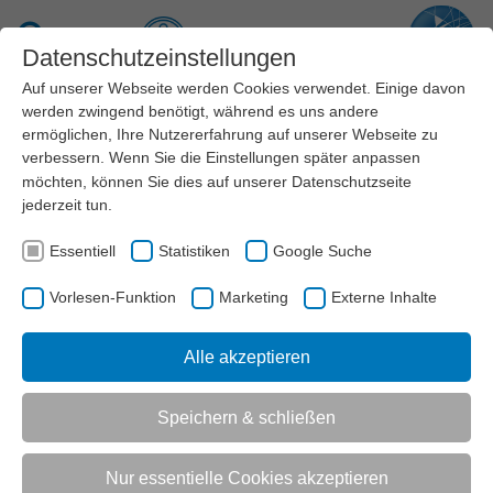
Zum Hauptinhalt springen
Suche
Datenschutzeinstellungen
Auf unserer Webseite werden Cookies verwendet. Einige davon
Menü
werden zwingend benötigt, während es uns andere
ermöglichen, Ihre Nutzererfahrung auf unserer Webseite zu
verbessern. Wenn Sie die Einstellungen später anpassen
Artikel
möchten, können Sie dies auf unserer
Datenschutzseite
jederzeit tun.
Essentiell
Statistiken
Google Suche
AKTUELL:
MEDIEN
NEWS
„SPORTVEREINE SIND KEINE SUPERMÄRKTE“
Vorlesen-Funktion
Marketing
Externe Inhalte
UNTERMENÜ
Alle akzeptieren
Speichern & schließen
Vorlesen-Funktion aktivieren
Nur essentielle Cookies akzeptieren
„Sportvereine sind keine