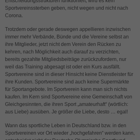
Entscheidungsstrukturen funktioniert, wird es kein
Besucher eine Website nutzen, und hilft
Name
Cookie-Informationen anzeigen
IDE
Name
ReadSpeakerSettings
Sportvereinssterben geben, nicht wegen und nicht nach
bei der Erstellung eines Analyseberichts
Zweck
darüber, wie es der Website geht. Die
Corona.
Anbieter
Google Ads
Anbieter
ReadSpeaker
Externe Inhalte
erhobenen Daten umfassen die Anzahl
Wir verwenden auf unserer Website externe Inhalte, um
der Besucher, die Quelle, aus der sie
Trotzdem oder gerade deswegen appellieren inzwischen
Laufzeit
1 Jahr
Laufzeit
4 Tage
Ihnen zusätzliche Informationen anzubieten.
stammen, und die Seiten in
immer mehr Verbände, Bünde und die Vereine selbst an
anonymisierter Form.
ihre Mitglieder, jetzt nicht dem Verein den Rücken zu
Wird von Google Ads verwendet, um
Speichert die Einstellungen vom
Name
Cookie-Informationen anzeigen
NID
Zweck
Nutzeraktionen nach Anzeigenklicks zu
kehren, nach Möglichkeit auch darauf zu verzichten,
ReadSpeaker
Zweck
verfolgen (Conversion-Tracking) und
bereits gezahlte Mitgliedsbeiträge zurückzufordern, nur
YouTube (Google Ireland Limited, Gordon
Name
_gcl_au
personalisierte Werbung anzuzeigen.
Anbieter
weil das Training abgesagt ist oder ein Kurs ausfällt.
House, Barrow Street, Dublin 4, Ireland)
Sportvereine sind in dieser Hinsicht keine Dienstleister für
Anbieter
Google Analytics
ihre Kunden. Sportvereine sind auch keine Supermärkte
Laufzeit
6 Monate
Name
NID
für Sportangebote. Im Sportverein kann man sich nichts
Laufzeit
2 Monate
Wird verwendet, um YouTube-Inhalte
kaufen. Im Kern sind Sportvereine eine Gemeinschaft von
Anbieter
Google
Zweck
bereitzustellen bzw. zu sperren.
Wird von Google Analytics benutzt, um
Gleichgesinnten, die ihren Sport „amateurhaft“ (wörtlich:
Zweck
Benutzerverhalten zu analysieren.
aus Liebe) ausüben. Je größer die Liebe, desto … egal!
Laufzeit
6 Monate
Wird von Google verwendet, um
Wann das sportliche Leben in Deutschland bzw. in den
Name
test_cookie
personalisierte Anzeigen basierend auf
Sportvereinen vor Ort wieder „hochgefahren“ werden kann,
vorherigem Verhalten und Präferenzen