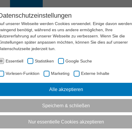
EN
SERVICE
LSB NRW
KARRIERE
Datenschutzeinstellungen
Auf unserer Webseite werden Cookies verwendet. Einige davon werden
zwingend benötigt, während es uns andere ermöglichen, Ihre
Nutzererfahrung auf unserer Webseite zu verbessern. Wenn Sie die
Einstellungen später anpassen möchten, können Sie dies auf unserer
Datenschutzseite
jederzeit tun.
Essentiell
Statistiken
Google Suche
Vorlesen-Funktion
Marketing
Externe Inhalte
Vorlesen-Funktion aktivieren
Alle akzeptieren
ent)
Speichern & schließen
Jobs im organisierten Spor
Nur essentielle Cookies akzeptieren
Schwimmtrainer*in | Übungs