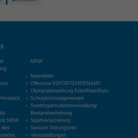
KS
nk
NRW
ing
Newsletter
trum
Offensive #SPORTEHRENAMT
Olympiabewerbung KölnRheinRuhr
 Hinsbeck
Schutzkonzeptgenerator
Sportorganisationsverwaltung/
tal
Bestandserhebung
Netz NRW
Sportversicherung
m des
Session Sitzungsinfo
bundes
Veranstaltungen