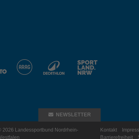
Dieser Cookie wird von doubleclick.net gesetzt,
Zweck
um zu prüfen, ob der Browser des Nutzers
Name
_fbp
Cookies unterstützt.
Anbieter
Facebook
Name
_ga_ZM1DE7Z07K
Laufzeit
2 Monate
Anbieter
Google LLC
Cookie von Facebook, das für Website-
Zweck
Analysen, Ad-Targeting und Anzeigenmessung
Laufzeit
13 Monate
verwendet wird.
Wird verwendet, um den Sitzungsstatus zu
Zweck
erhalten.
NEWSLETTER
 2026 Landessportbund Nordrhein-
Kontakt
Impres
estfalen
Barrierefreiheit