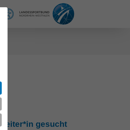
REFERENCE
t
leiter*in gesucht