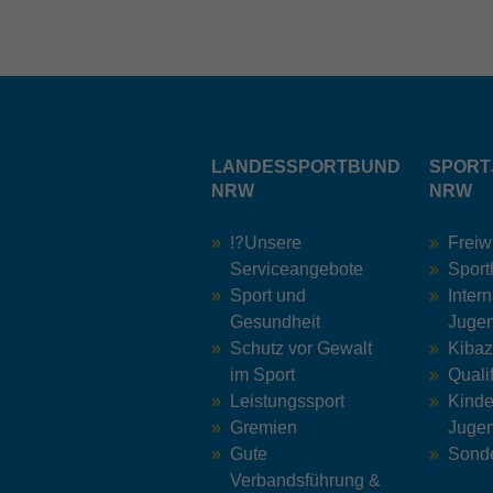
LANDESSPORTBUND
SPORT
NRW
NRW
⁉️Unsere
Freiw
Serviceangebote
Sport
Sport und
Inter
Gesundheit
Jugen
Schutz vor Gewalt
Kiba
im Sport
Quali
Leistungssport
Kinde
Gremien
Jugen
Gute
Sonde
Verbandsführung &