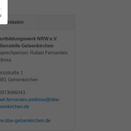
z
ntaktdaten
ortbildungswerk NRW e.V.
ßenstelle Gelsenkirchen
sprechperson: Rafael Fernandes
drosa
enzstraße 1
881 Gelsenkirchen
0973086043
fael.fernandes-pedrosa@sbw-
lsenkirchen.de
w.sbw-gelsenkirchen.de