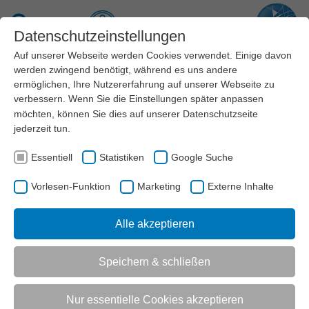
Zum Hauptinhalt springen
Suche
Datenschutzeinstellungen
Auf unserer Webseite werden Cookies verwendet. Einige davon
Menü
werden zwingend benötigt, während es uns andere
ermöglichen, Ihre Nutzererfahrung auf unserer Webseite zu
verbessern. Wenn Sie die Einstellungen später anpassen
REFERENCE
möchten, können Sie dies auf unserer
Datenschutzseite
jederzeit tun.
Essentiell
Statistiken
Google Suche
Angebote
Vorlesen-Funktion
Marketing
Externe Inhalte
Alle akzeptieren
AKTUELL:
AKTUELL:
SERVICE
JOBBÖRSE
ANGEBOTE
Speichern & schließen
UNTERMENÜ
Nur essentielle Cookies akzeptieren