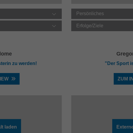
Persönliches
Erfolge/Ziele
Blome
Grego
sterin zu werden!
"Der Sport is
IEW
ZUM I
lt laden
Externe