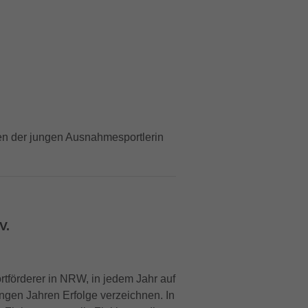
eren der jungen Ausnahmesportlerin
V.
tförderer in NRW, in jedem Jahr auf
ungen Jahren Erfolge verzeichnen. In