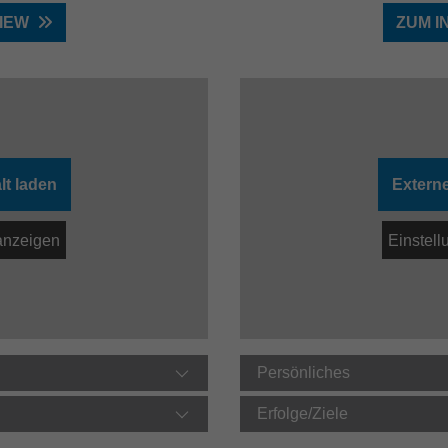
IEW
ZUM I
lt laden
Externe
anzeigen
Einstel
Persönliches
Erfolge/Ziele