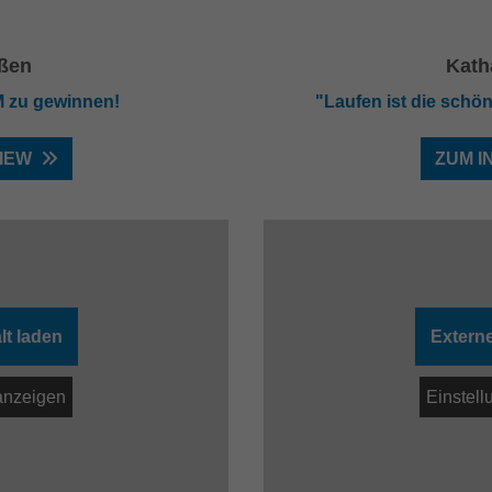
ßen
Kath
WM zu gewinnen!
"Laufen ist die schöns
IEW
ZUM I
lt laden
Externe
anzeigen
Einstel