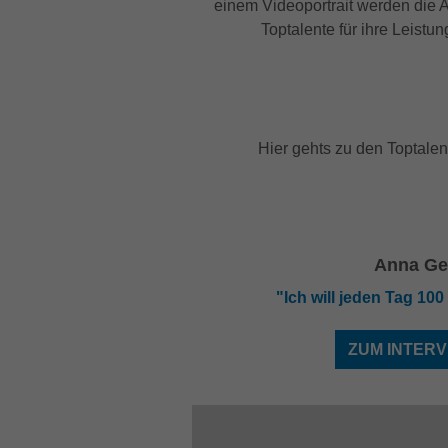
einem Videoportrait werden die Ath
Toptalente für ihre Leist
Hier gehts zu den Toptale
Anna Ge
"Ich will jeden Tag 10
ZUM INTERV